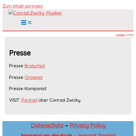
Zum Inhalt springen
Startseite
Presse
Presse
Presse
Bratschist
Presse
Organist
Presse Komponist
VISIT:
Portrait
über Conrad Zwicky
Datenschutz
–
Privacy Policy
Impressum
deutsch –
Imprint
English